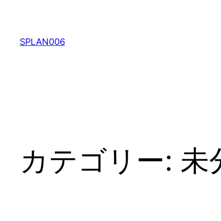
内
容
を
SPLAN006
ス
キ
ッ
プ
カテゴリー:
未